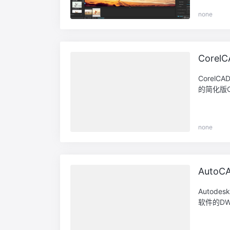
none
CorelC
Corel
的简化版C
none
AutoC
Autod
软件的DW