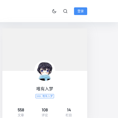
登录
唯有入梦
bibi: 唯有入梦
558
108
14
文章
评论
栏目