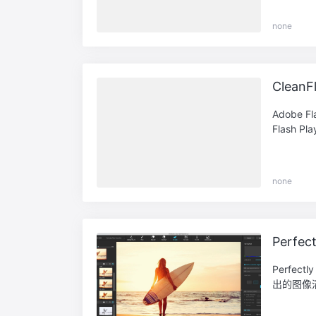
none
CleanF
Adobe 
Flash Play
none
Perfec
Perfec
出的图像清