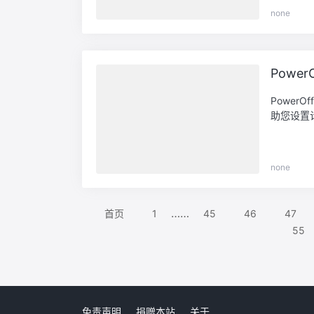
none
Power
Powe
助您设置
none
……
首页
1
45
46
47
55
免责声明
捐赠本站
关于